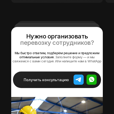
Нужно организовать
Городской
перевозку сотрудников?
автобус
Мы быстро ответим, подберём решение и предложим
оптимальные условия.
Заполните форму — и мы
свяжемся с вами сегодня. Или напишите нам в WhatApp
45 (+25)
от 3000 рублей
от 18 000 рублей
53
человек
Вместимость
Стоимость час
Стоимость заказа
Вм
Получить консультацию
Рассчитать маршрут